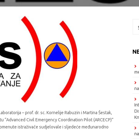
Se
for
N
m
na
In
Di
oratorija – prof. dr. sc. Kornelije Rabuzin i Martina Šestak,
K
ojektu “Advanced Civil Emergency Coordination Pilot (ARCECP)”
omenute istraživače sudjelovale i sljedeće međunarodno
na