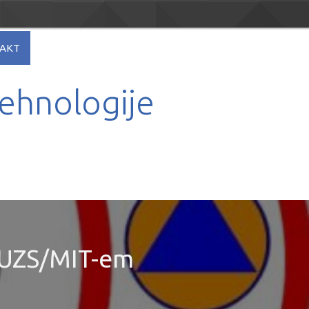
AKT
tehnologije
/DUZS/MIT-em