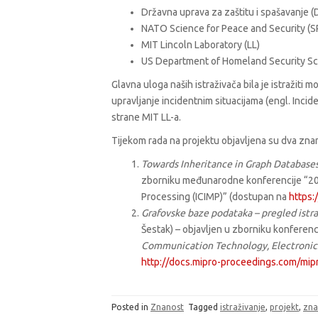
Državna uprava za zaštitu i spašavanje 
NATO Science for Peace and Security (S
MIT Lincoln Laboratory (LL)
US Department of Homeland Security Sc
Glavna uloga naših istraživača bila je istražit
upravljanje incidentnim situacijama (engl. In
strane MIT LL-a.
Tijekom rada na projektu objavljena su dva zna
Towards Inheritance in Graph Database
zborniku međunarodne konferencije “20
Processing (ICIMP)” (dostupan na
https:
Grafovske baze podataka – pregled istr
Šestak) – objavljen u zborniku konferenc
Communication Technology, Electronic
http://docs.mipro-proceedings.com/mip
Posted in
Znanost
Tagged
istraživanje
,
projekt
,
zna