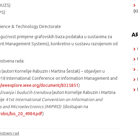
(DUZS)
(K
PS)
ience & Technology Directorate
A
i mogućnost primjene grafovskih baza podataka u sustavima za
cident Management Systems), konkretno u sustavu razvijenom od
nstvena rada:
s
(autori Kornelije Rabuzin i Martina Šestak) – objavljen u
18 International Conference on Information Management and
//ieeexplore.ieee.org/document/8325851
)
aživanja i budućih trendova
(autori Kornelije Rabuzin i Martina
ije
41st International Convention on Information and
s and Microelectronics (MIPRO)
(dostupan na
robis/bis_20_4984.pdf
)
nstveni rad